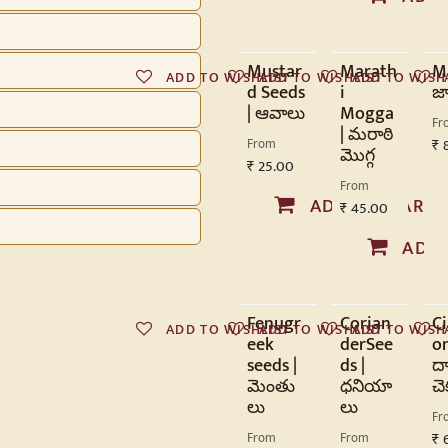
Mustar
Marath
M
ADD TO WISHLIST
ADD TO WISHLIST
ADD TO WISH
d Seeds
i
జా
| ఆవాలు
Mogga
Fr
| మరాఠి
From
₹
మొగ్గ
₹
25.00
From
ADD TO CART
₹
45.00
ADD
Fenugr
Corian
C
ADD TO WISHLIST
ADD TO WISHLIST
ADD TO WISH
eek
derSee
on
seeds |
ds |
దా
మెంతు
ధనియా
చె
లు
లు
Fr
From
From
₹