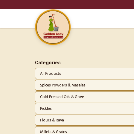
SKIP TO CONTENT
HO
Categories
All Products
Spices Powders & Masalas
Cold Pressed Oils & Ghee
Pickles
Flours & Rava
Millets & Grains