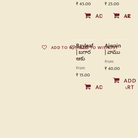
₹
45.00
₹
25.00
ADD TO CART
ADD
Bayleaf
Ajwain
ADD TO WISHLIST
ADD TO WISHLIST
| బగార
| వాము
ఆకు
From
From
₹
40.00
₹
15.00
ADD
ADD TO CART