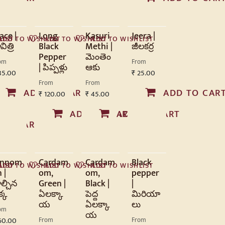
ace |
Long
Kasuri
Jeera |
LIST
ADD TO WISHLIST
ADD TO WISHLIST
ADD TO WISHLIST
విత్రి
Black
Methi |
జీలకర్ర
Pepper
మెంతెం
om
From
| పిప్పళ్లు
ఆకు
85.00
₹
25.00
From
From
ADD TO CART
ADD TO CAR
₹
120.00
₹
45.00
ADD TO CART
ADD TO CART
 TO CART
innom
Cardam
Cardam
Black
LIST
ADD TO WISHLIST
ADD TO WISHLIST
ADD TO WISHLIST
 |
om,
om,
pepper
ల్చిన
Green |
Black |
|
క్క
ఏలక్కా
పెద్ద
మిరియా
య
ఏలక్కా
లు
om
య
60.00
From
From