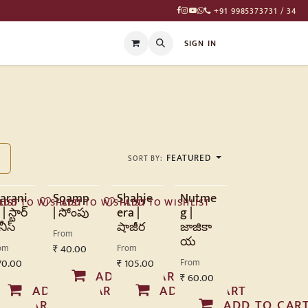
+91 9985373731 / 34
T
SIGN IN
FEATURED
SORT BY:
tarani
Soamp
Shahje
Nutme
LIST
ADD TO WISHLIST
ADD TO WISHLIST
ADD TO WISHLIST
| స్టార్
| సోంపు
era |
g |
ీస్
షాజీర
జాజికా
From
య
om
₹
40.00
From
70.00
₹
105.00
From
ADD TO CART
₹
60.00
ADD TO CART
ADD TO CART
 TO CART
ADD TO CAR