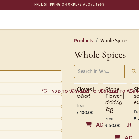
FREE SHIPPING ON ORDERS ABOVE ₹999
ME
SHOP
BULK ORDER
PHILOSOPHY
GALLERY
CONTAC
Products
Whole Spices
Whole Spices
Cloves |
Stone
S
ADD TO WISHLIST
ADD TO WISHLIST
ADD TO WISH
లవంగ
Flower |
se 
దగడపు
అన
From
వ్వు
₹
100.00
Fr
From
₹
ADD TO CART
₹
50.00
ADD